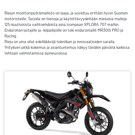
Riejun moottoripyörämallisto on laaja, ja soveltuu erittäin hyvin Suomen
motoristeille. Tarjolla on hienoja ja käytettävyydeltään mieluisia malleja
125-kuutioisista vaihtoehdoista aina isompaan XPLORA 707 malliin.
Enduroharrastajille ja -kilpailijoille on toki enduromallit MR300i PRO ja
Racing.
Rieju on aina ollut edelläkävijä tekniikan ja innovaatioiden saralla.
Yrityksen pitkä kokemus ja asiantuntemus näkyy tänäkin päivänä kaikissa
tehtaan valmistamissa ajoneuvoissa.