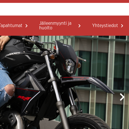
Jälleenmyynti ja
Tapahtumat
Yhteystiedot
huolto