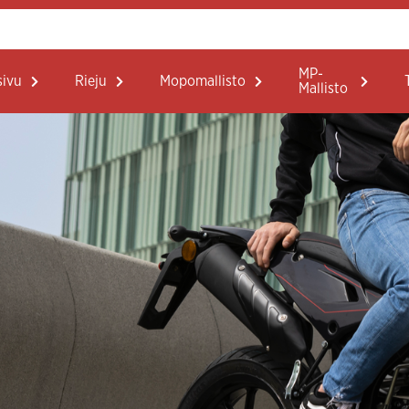
MP-
sivu
Rieju
Mopomallisto
Mallisto