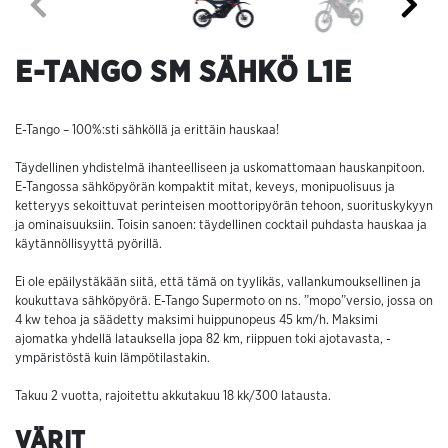
E-TANGO SM SÄHKÖ L1E
E-Tango – 100%:sti sähköllä ja erittäin hauskaa!
Täydellinen yhdistelmä ihanteelliseen ja uskomattomaan hauskanpitoon.
E-Tangossa sähköpyörän kompaktit mitat, keveys, monipuolisuus ja
ketteryys sekoittuvat perinteisen moottoripyörän tehoon, suorituskykyyn
ja ominaisuuksiin. Toisin sanoen: täydellinen cocktail puhdasta hauskaa ja
käytännöllisyyttä pyörillä.
Ei ole epäilystäkään siitä, että tämä on tyylikäs, vallankumouksellinen ja
koukuttava sähköpyörä. E-Tango Supermoto on ns. ”mopo”versio, jossa on
4 kw tehoa ja säädetty maksimi huippunopeus 45 km/h. Maksimi
ajomatka yhdellä latauksella jopa 82 km, riippuen toki ajotavasta, -
ympäristöstä kuin lämpötilastakin.
Takuu 2 vuotta, rajoitettu akkutakuu 18 kk/300 latausta.
VÄRIT