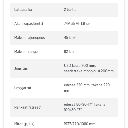
Latausaika
2 tuntia
Akun kapasiteetti
74V 35 Ah Litium
Maksimi ajonopeus
45 km/h
Maksimi range
82 km
USD keula 200 mm,
Jousitus
säädettävä monojousi 200mm
edessä 220 mm, takana 220
Levyjarrut
mm
edessä 80/90-17”, takana
Renkaat "street"
100/80-17”
Mitat (p, l, k)
1937/770/1080 mm